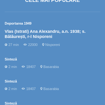
CELE MAI POPULARE
Deportarea 1949
Vlas (Istrati) Ana Alexandru, a.n. 1938; s.
Bălăurești, r-l Nisporeni
27 min
22000
Nisporeni
Sinteză
2 min
18407
Basarabia
Sinteză
2 min
18407
Basarabia
Sinteză