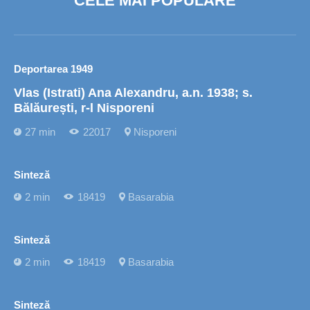
CELE MAI POPULARE
Deportarea 1949
Vlas (Istrati) Ana Alexandru, a.n. 1938; s.
Bălăurești, r-l Nisporeni
27 min
22017
Nisporeni
Sinteză
2 min
18419
Basarabia
Sinteză
2 min
18419
Basarabia
Sinteză