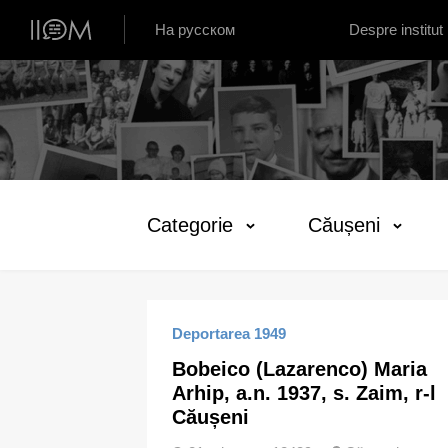
Institutul de Istorie Orală din Moldova
На русском
Despre institut
Categorie
Căușeni
Deportarea 1949
Bobeico (Lazarenco) Maria
Arhip, a.n. 1937, s. Zaim, r-l
Căușeni