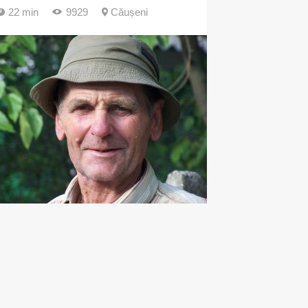
22 min
9929
Căușeni