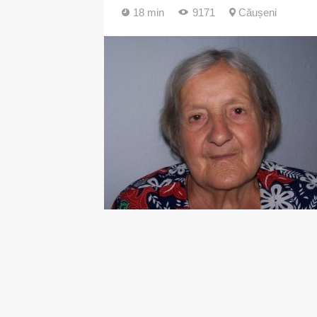
18 min
9171
Căușeni