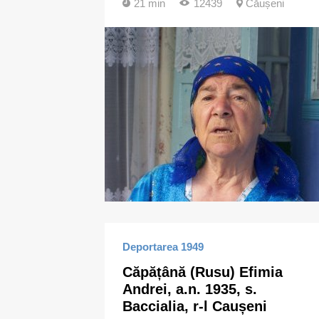
21 min
12439
Căușeni
Deportarea 1949
Căpățână (Rusu) Efimia
Andrei, a.n. 1935, s.
Baccialia, r-l Caușeni