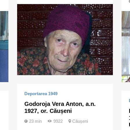
Deportarea 1949
Godoroja Vera Anton, a.n.
1927, or. Căușeni
23 min
9922
Căușeni