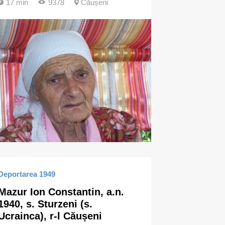
17 min
9378
Căușeni
Deportarea 1949
Mazur Ion Constantin, a.n.
1940, s. Sturzeni (s.
Ucrainca), r-l Căușeni