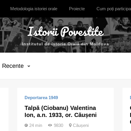
Metodologia istoriei orale
Proiecte
Cum poți participa
Institutul de Istorie Orală din Moldova
Recente
Deportarea 1949
Talpă (Ciobanu) Valentina
Ion, a.n. 1933, or. Căușeni
24 min
9830
Căușeni