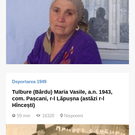
Deportarea 1949
Tulbure (Bârdu) Maria Vasile, a.n. 1943,
com. Pașcani, r-l Lăpușna (astăzi r-l
Hîncești)
59 min
16320
Nisporeni