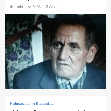
1 min
9486
Glodeni
Holocaustul in Basarabia