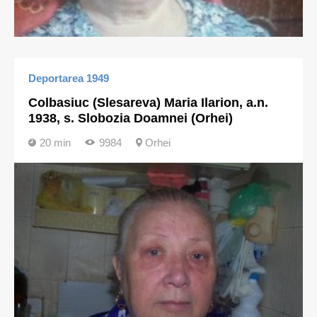
Deportarea 1949
Colbasiuc (Slesareva) Maria Ilarion, a.n.
1938, s. Slobozia Doamnei (Orhei)
20 min
9984
Orhei