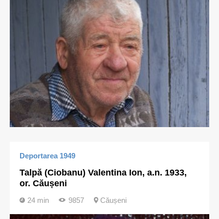
Deportarea 1949
Talpă (Ciobanu) Valentina Ion, a.n. 1933,
or. Căușeni
24 min
9857
Căușeni