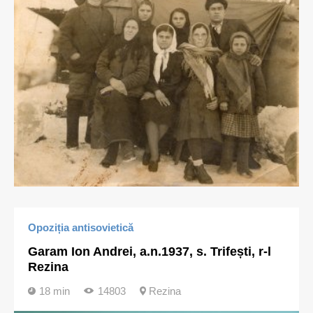
Opoziția antisovietică
Garam Ion Andrei, a.n.1937, s. Trifești, r-l
Rezina
18 min
14803
Rezina