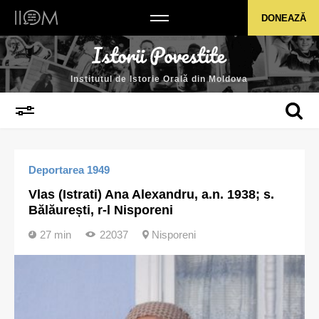
Institutul de Istorie Orală din Moldova
DONEAZĂ
Institutul de Istorie Orală din Moldova
Deportarea 1949
Vlas (Istrati) Ana Alexandru, a.n. 1938; s.
Bălăurești, r-l Nisporeni
27 min
22037
Nisporeni