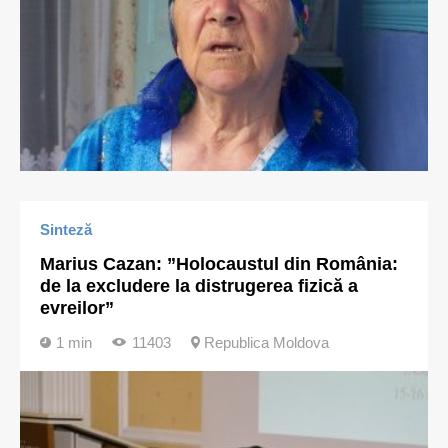
Sinteză
Marius Cazan: ”Holocaustul din România:
de la excludere la distrugerea fizică a
evreilor”
1 min
11403
Republica Moldova