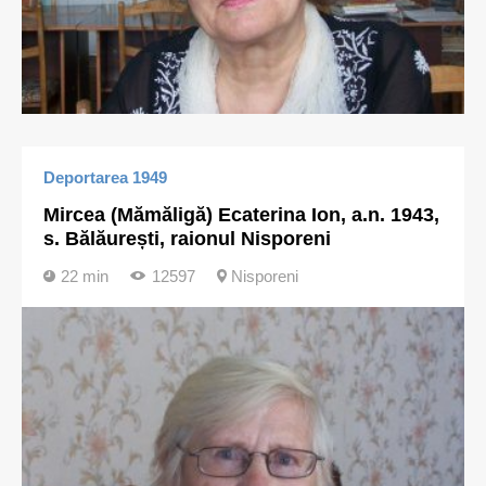
Deportarea 1949
Mircea (Mămăligă) Ecaterina Ion, a.n. 1943,
s. Bălăurești, raionul Nisporeni
22 min
12597
Nisporeni