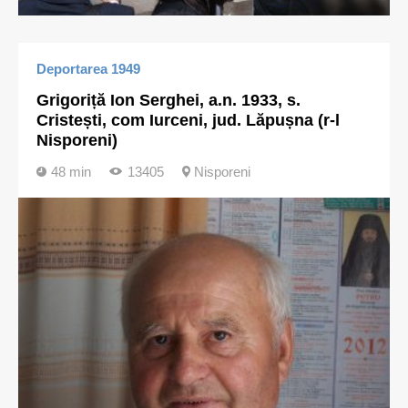
Deportarea 1949
Grigoriță Ion Serghei, a.n. 1933, s.
Cristești, com Iurceni, jud. Lăpușna (r-l
Nisporeni)
48 min
13405
Nisporeni