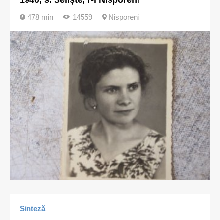
1940, s. Seliște, r-l Nisporeni
478 min
14559
Nisporeni
Sinteză