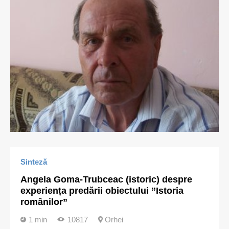
Sinteză
Angela Goma-Trubceac (istoric) despre
experiența predării obiectului ”Istoria
românilor”
1 min
10817
Orhei