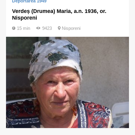
Deportarea 1949
Verdeș (Drumea) Maria, a.n. 1936, or.
Nisporeni
15 min
9423
Nisporeni