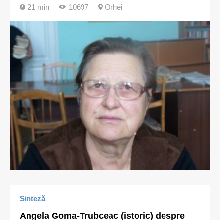
21 min
10697
Orhei
Sinteză
Angela Goma-Trubceac (istoric) despre