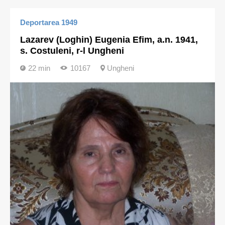
Deportarea 1949
Lazarev (Loghin) Eugenia Efim, a.n. 1941,
s. Costuleni, r-l Ungheni
22 min
10167
Ungheni