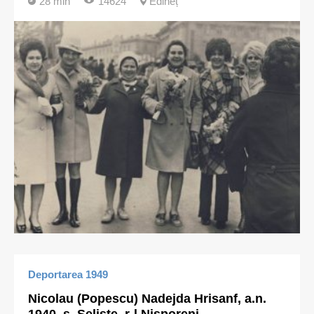
28 min
14624
Edineț
Deportarea 1949
Nicolau (Popescu) Nadejda Hrisanf, a.n.