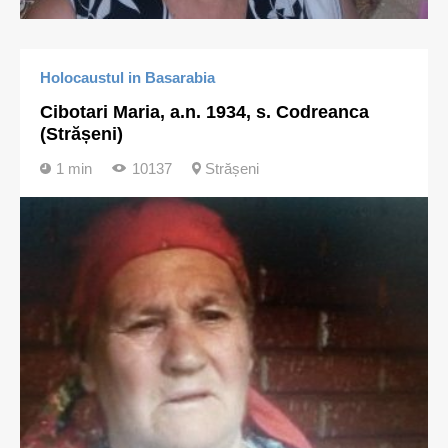
Holocaustul in Basarabia
Cibotari Maria, a.n. 1934, s. Codreanca
(Strășeni)
1 min
10137
Strășeni