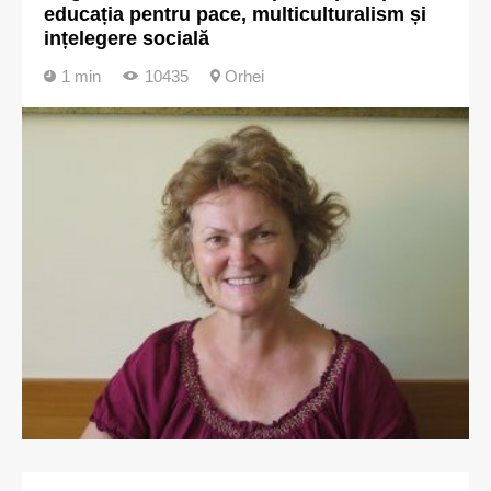
educația pentru pace, multiculturalism și
ințelegere socială
1 min
10435
Orhei