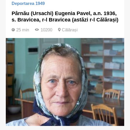
Deportarea 1949
Pârnău (Ursachi) Eugenia Pavel, a.n. 1936,
s. Bravicea, r-l Bravicea (astăzi r-l Călărași)
25 min
10200
Călărași