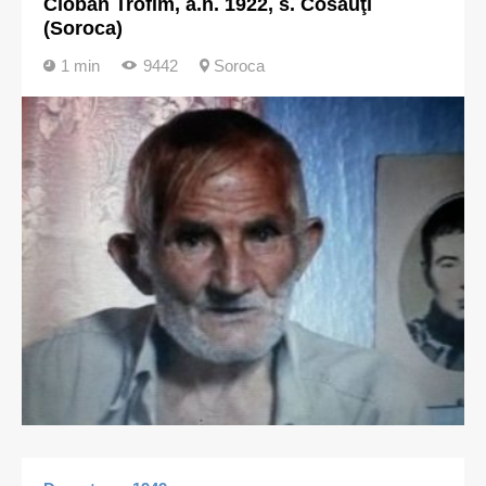
Cioban Trofim, a.n. 1922, s. Cosăuţi
(Soroca)
1 min
9442
Soroca