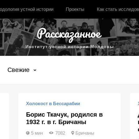
одология устной истории
Проекты
Как стать исследо
Институт устной истории Молдовы
Свежие
Холокост в Бессарабии
Борис Ткачук, родился в
1932 г. в г. Бричаны
5 мин
7082
Бричаны