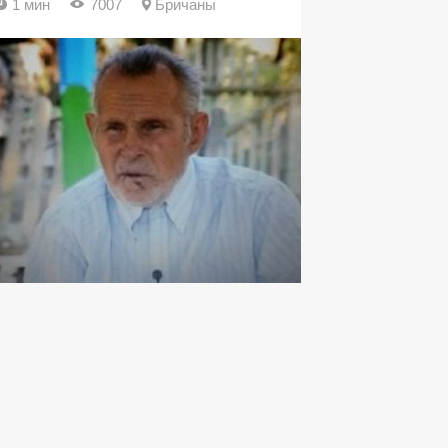
1 мин
7007
Бричаны