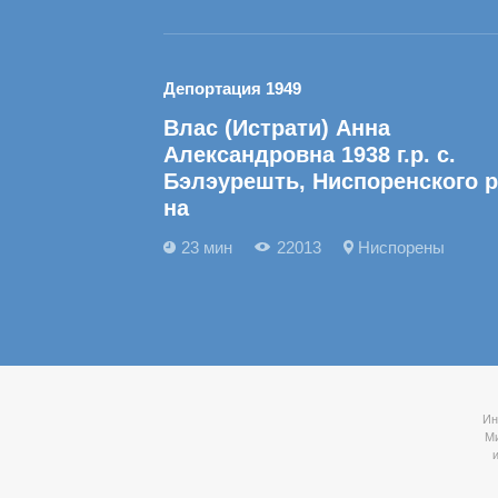
Депортация 1949
Влас (Истрати) Анна
Александровна 1938 г.р. с.
Бэлэурешть, Ниспоренского р
на
23 мин
22013
Ниспорены
Ин
Ми