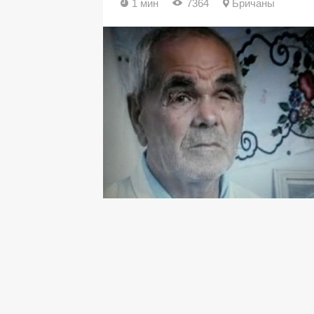
1 мин
7364
Бричаны