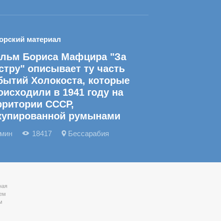
орский материал
льм Бориса Мафцира "За
стру" описывает ту часть
бытий Холокоста, которые
оисходили в 1941 году на
рритории СССР,
купированной румынами
 мин
18417
Бессарабия
ная
тем
м