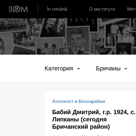
Институт устной истории Молдовы
În română
О институте
Мет
Категория
Бричаны
Холокост в Бессарабии
Бабий Дмитрий, г.р. 1924, с.
Липканы (сегодня
Бричанский район)