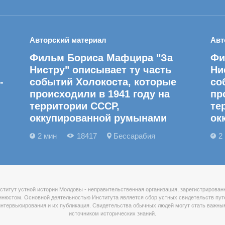
Авторский материал
Авт
Фильм Бориса Мафцира "За
Фи
Нистру" описывает ту часть
Ни
-
событий Холокоста, которые
со
происходили в 1941 году на
пр
территории СССР,
те
оккупированной румынами
ок
2 мин
18417
Бессарабия
2
ститут устной истории Молдовы - неправительственная организация, зарегистрирован
нюстом. Основной деятельностью Института является сбор устных свидетельств пу
интервьюирования и их публикация. Свидетельства обычных людей могут стать важны
источником исторических знаний.