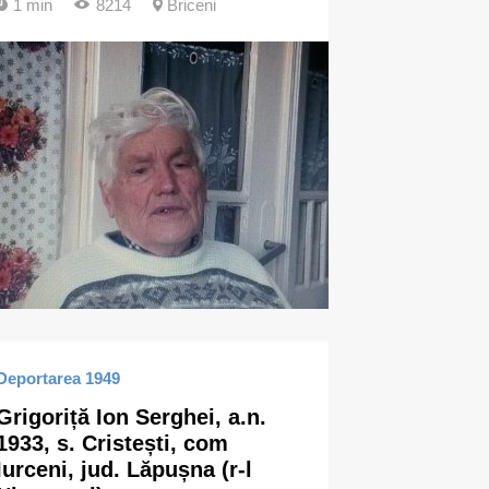
1 min
8214
Briceni
Deportarea 1949
Grigoriță Ion Serghei, a.n.
1933, s. Cristești, com
Iurceni, jud. Lăpușna (r-l