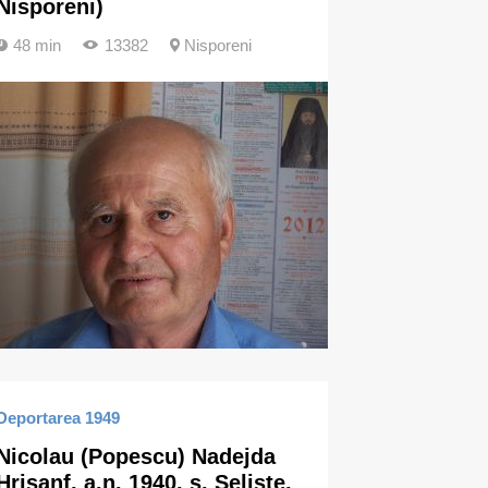
Nisporeni)
48 min
13382
Nisporeni
Deportarea 1949
Nicolau (Popescu) Nadejda
Hrisanf, a.n. 1940, s. Seliște,