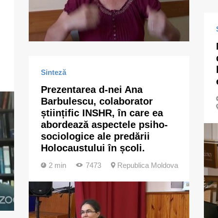
Sinteză
Prezentarea d-nei Ana
Barbulescu, colaborator
științific INSHR, în care ea
abordează aspectele psiho-
sociologice ale predării
Holocaustului în școli.
2 min
7473
Republica Moldova