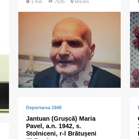
1 min
7535
Briceni
Deportarea 1949
Jantuan (Grușcă) Maria
Pavel, a.n. 1942, s.
Stolniceni, r-l Brătușeni