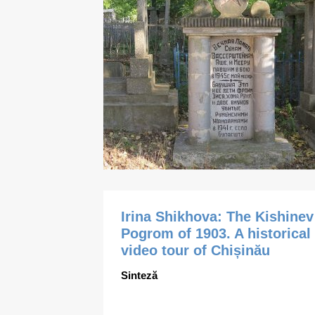
Irina Shikhova: The Kishinev
Pogrom of 1903. A historical
video tour of Chișinău
Sinteză