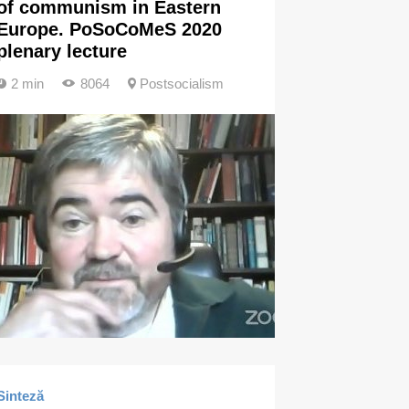
of communism in Eastern
Europe. PoSoCoMeS 2020
plenary lecture
2 min
8064
Postsocialism
Sinteză