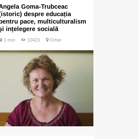
Angela Goma-Trubceac
(istoric) despre educația
pentru pace, multiculturalism
și ințelegere socială
1 min
10423
Orhei