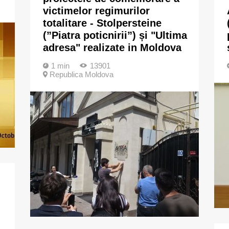
victimelor regimurilor
totalitare - Stolpersteine
(”Piatra poticnirii”) și "Ultima
adresa" realizate in Moldova
1 min
13901
Republica Moldova