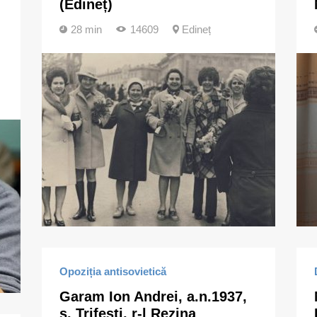
(Edineț)
28 min
14609
Edineț
Opoziția antisovietică
Garam Ion Andrei, a.n.1937,
s. Trifești, r-l Rezina