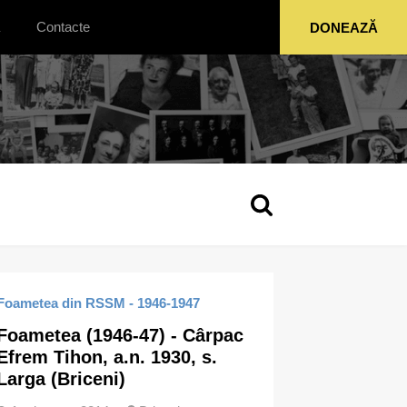
Contacte
DONEAZĂ
Foametea din RSSM - 1946-1947
Foametea (1946-47) - Cârpac
Efrem Tihon, a.n. 1930, s.
Larga (Briceni)