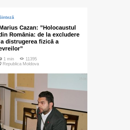
Sinteză
Marius Cazan: ”Holocaustul
din România: de la excludere
la distrugerea fizică a
evreilor”
1 min
11395
Republica Moldova