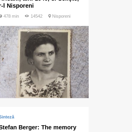
r-l Nisporeni
478 min
14542
Nisporeni
Sinteză
Stefan Berger: The memory