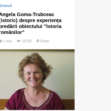
Sinteză
Angela Goma-Trubceac
(istoric) despre experiența
predării obiectului ”Istoria
românilor”
1 min
10795
Orhei