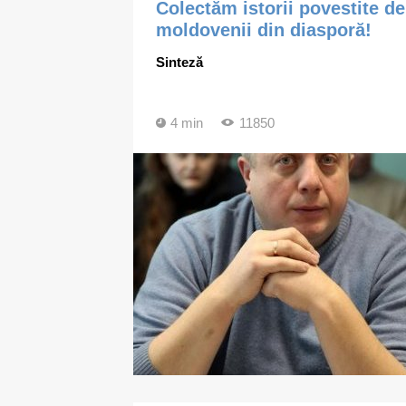
Colectăm istorii povestite de
moldovenii din diasporă!
Sinteză
4 min
11850