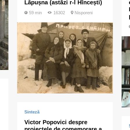
Lăpușna (astăzi r-l Hîncești)
59 min
16302
Nisporeni
Sinteză
Victor Popovici despre
proiectele de comemorare a