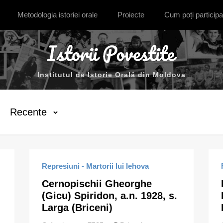
Metodologia istoriei orale
Proiecte
Cum poți participa
Institutul de Istorie Orală din Moldova
Recente
Represiuni - Martorii lui Iehova
Cernopischii Gheorghe
(Gicu) Spiridon, a.n. 1928, s.
Larga (Briceni)