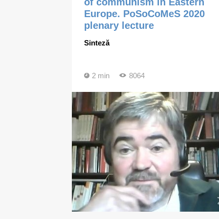
of communism in Eastern
Europe. PoSoCoMeS 2020
plenary lecture
Sinteză
2 min
8064