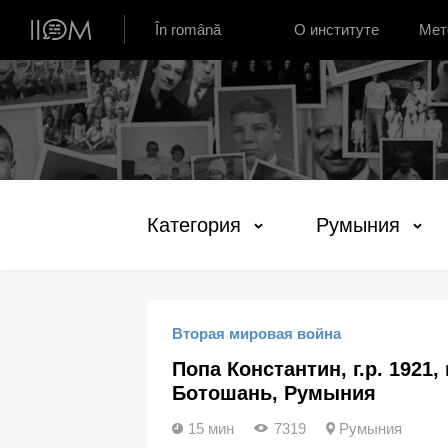
Институт устной истории Молдовы
În română
О институте
Мет
Категория
Румыния
Вторая мировая война
Попа Константин, г.р. 1921, г
Ботошань, Румыния
15 мин
7319
Румыния