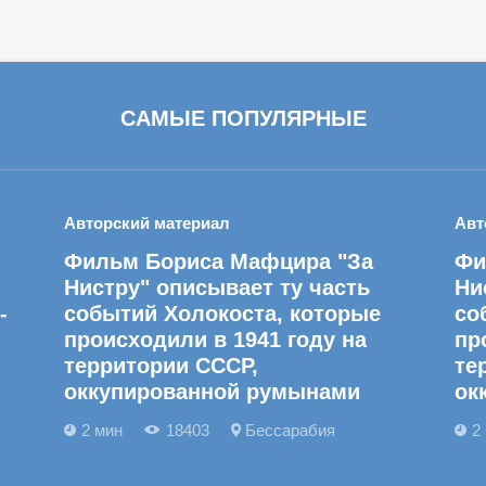
САМЫЕ ПОПУЛЯРНЫЕ
Авторский материал
Авт
Фильм Бориса Мафцира "За
Фи
Нистру" описывает ту часть
Ни
-
событий Холокоста, которые
со
происходили в 1941 году на
пр
территории СССР,
те
оккупированной румынами
ок
2 мин
18403
Бессарабия
2