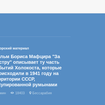
орский материал
льм Бориса Мафцира "За
стру" описывает ту часть
бытий Холокоста, которые
оисходили в 1941 году на
рритории СССР,
купированной румынами
 мин
18403
Бессарабия