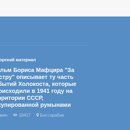
орский материал
льм Бориса Мафцира "За
стру" описывает ту часть
бытий Холокоста, которые
оисходили в 1941 году на
рритории СССР,
купированной румынами
 мин
18417
Бессарабия