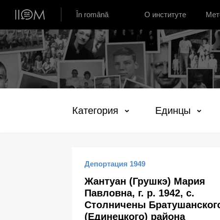
Институт устной истории Молдовы
În română
О институте
Мет
Категория
Единцы
Депортация 1949
Жантуан (Грушкэ) Мария
Павловна, г. р. 1942, с.
Столничены Братушанског
(Единецкого) района