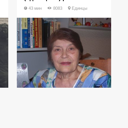
43 мин
8083
Единцы