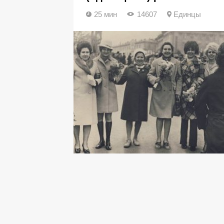
25 мин
14607
Единцы