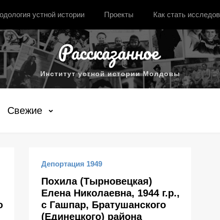
одология устной истории
Проекты
Как стать исследо
Институт устной истории Молдовы
Свежие
Депортация 1949
Похила (Тырновецкая)
Елена Николаевна, 1944 г.р.,
о
с Гашпар, Братушанского
(Единецкого) района