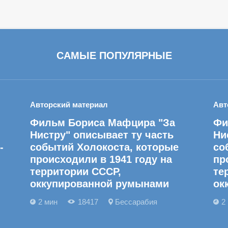
САМЫЕ ПОПУЛЯРНЫЕ
Авторский материал
Авт
Фильм Бориса Мафцира "За
Фи
Нистру" описывает ту часть
Ни
-
событий Холокоста, которые
со
происходили в 1941 году на
пр
территории СССР,
те
оккупированной румынами
ок
2 мин
18417
Бессарабия
2