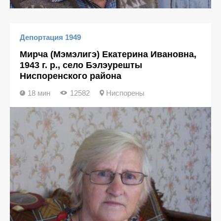
Депортация 1949
Мирча (Мэмэлигэ) Екатерина Ивановна,
1943 г. р., село Бэлэурешты
Ниспоренского района
18 мин
12582
Ниспорены