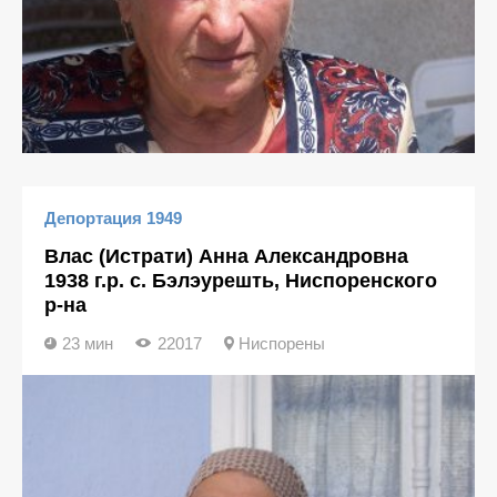
Депортация 1949
Влас (Истрати) Анна Александровна
1938 г.р. с. Бэлэурешть, Ниспоренского
р-на
23 мин
22017
Ниспорены