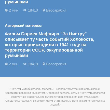
румынами
2 мин
18419
Бессарабия
Авторский материал
Фильм Бориса Мафцира "За Нистру"
описывает ту часть событий Холокоста,
которые происходили в 1941 году на
территории СССР, оккупированной
румынами
2 мин
18419
Бессарабия
Институт устной истории Молдовы - неправительственная организация,
зарегистрированная Минюстом. Основной деятельностью Института является
сбор устных свидетельств путем интервьюирования и их публикация.
Свидетельства обычных людей могут стать важным источником исторических
знаний.