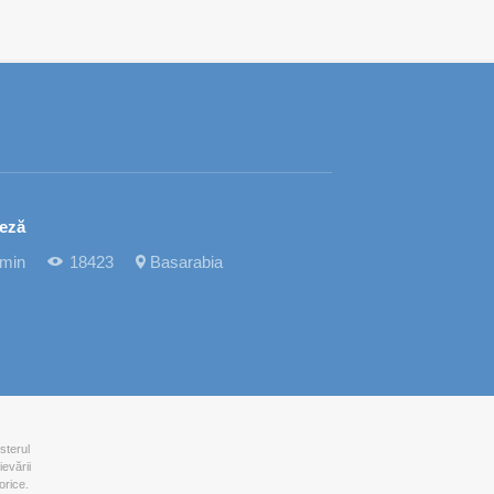
teză
 min
18423
Basarabia
sterul
ievării
orice.