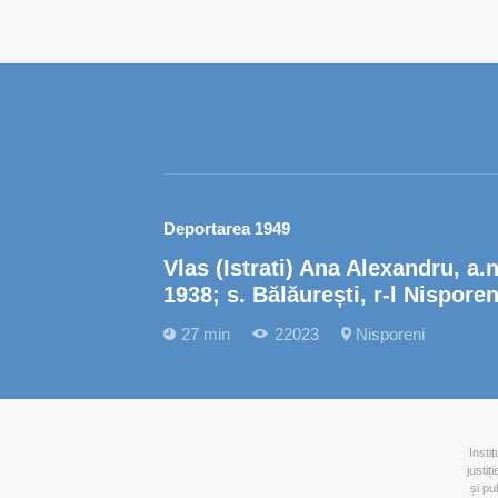
Deportarea 1949
Vlas (Istrati) Ana Alexandru, a.n
1938; s. Bălăurești, r-l Nisporen
27 min
22023
Nisporeni
Insti
justiț
și pu