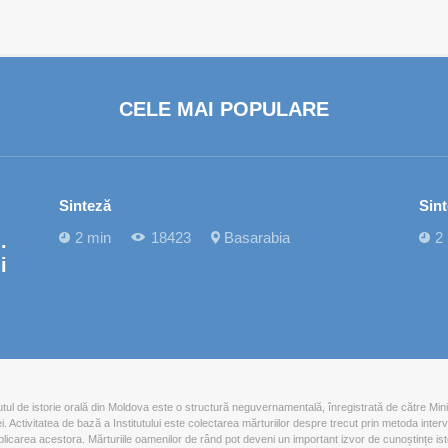
CELE MAI POPULARE
Sinteză
Sin
2 min
18423
Basarabia
2
.
i
tutul de istorie orală din Moldova este o structură neguvernamentală, înregistrată de către Mini
iei. Activitatea de bază a Institutului este colectarea mărturiilor despre trecut prin metoda interv
blicarea acestora. Mărturiile oamenilor de rând pot deveni un important izvor de cunoștințe ist