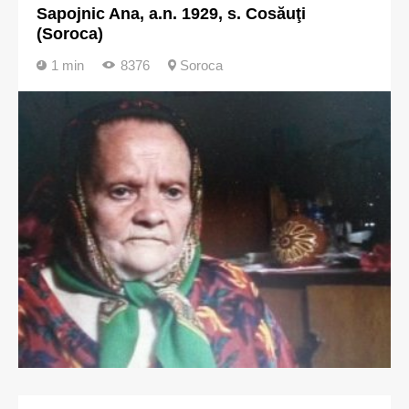
Sapojnic Ana, a.n. 1929, s. Cosăuţi
(Soroca)
1 min
8376
Soroca