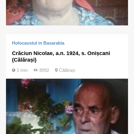
Holocaustul in Basarabia
Crăciun Nicolae, a.n. 1924, s. Onișcani
(Călărași)
1 min
8992
Călărași