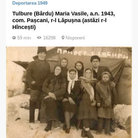
Deportarea 1949
Tulbure (Bârdu) Maria Vasile, a.n. 1943,
com. Pașcani, r-l Lăpușna (astăzi r-l
Hîncești)
59 min
16298
Nisporeni