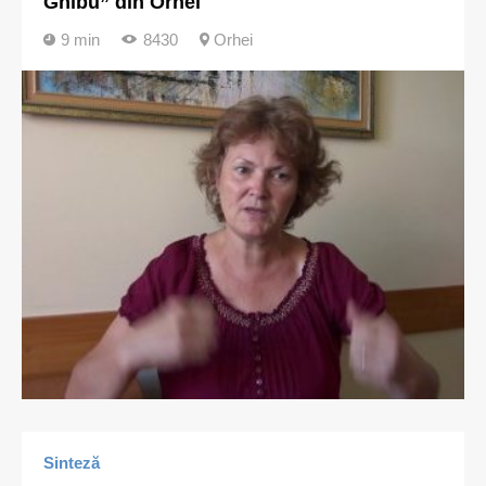
Ghibu” din Orhei
9 min
8430
Orhei
Sinteză