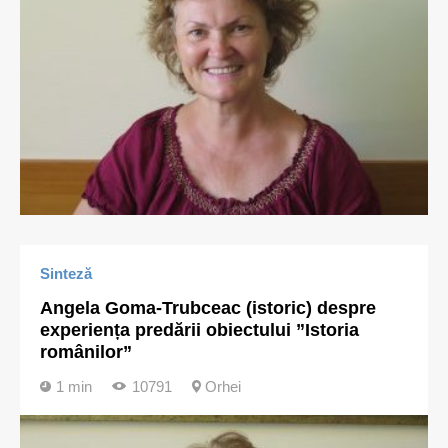
Sinteză
Angela Goma-Trubceac (istoric) despre
experiența predării obiectului ”Istoria
românilor”
1 min
10791
Orhei