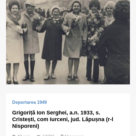
Deportarea 1949
Grigoriță Ion Serghei, a.n. 1933, s.
Cristești, com Iurceni, jud. Lăpușna (r-l
Nisporeni)