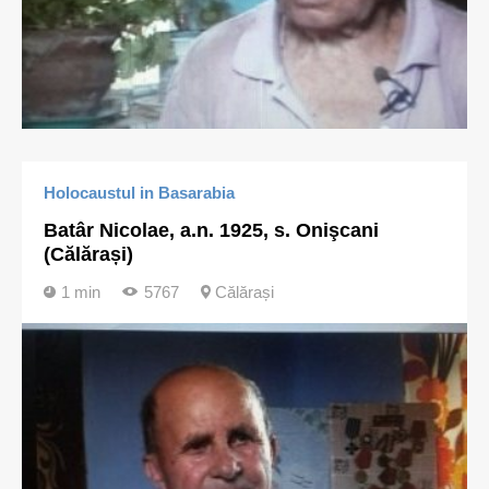
Holocaustul in Basarabia
Batâr Nicolae, a.n. 1925, s. Onişcani
(Călărași)
1 min
5767
Călărași