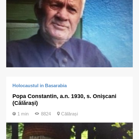
Holocaustul in Basarabia
Popa Constantin, a.n. 1930, s. Onişcani
(Călărași)
1 min
8824
Călărași