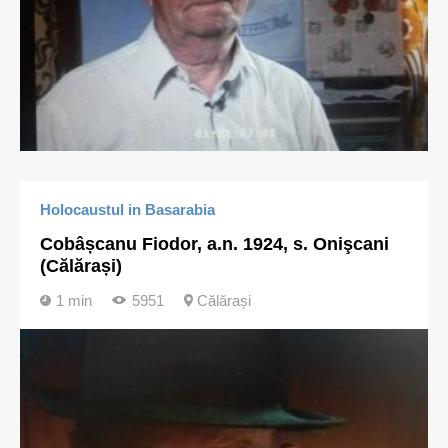
Holocaustul in Basarabia
Cobâșcanu Fiodor, a.n. 1924, s. Onişcani
(Călărași)
1 min
5951
Călărași