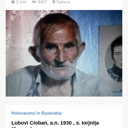
1 min
9427
Soroca
Holocaustul in Basarabia
Lubovi Cioban, a.n. 1930 , s. Iorjniţa