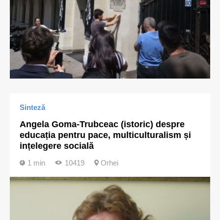
Sinteză
Angela Goma-Trubceac (istoric) despre
educația pentru pace, multiculturalism și
ințelegere socială
1 min
10419
Orhei