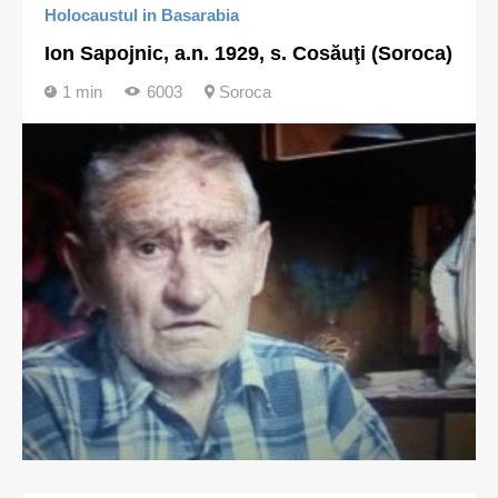
Holocaustul in Basarabia
Ion Sapojnic, a.n. 1929, s. Cosăuţi (Soroca)
1 min
6003
Soroca