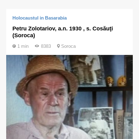
Holocaustul in Basarabia
Petru Zolotariov, a.n. 1930 , s. Cosăuţi
(Soroca)
1 min
8383
Soroca