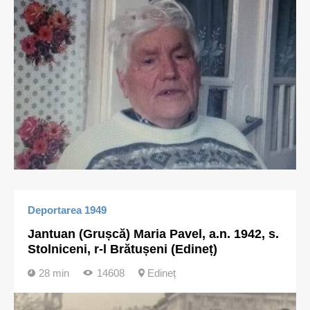
Deportarea 1949
Jantuan (Grușcă) Maria Pavel, a.n. 1942, s.
Stolniceni, r-l Brătușeni (Edineț)
28 min
14608
Edineț