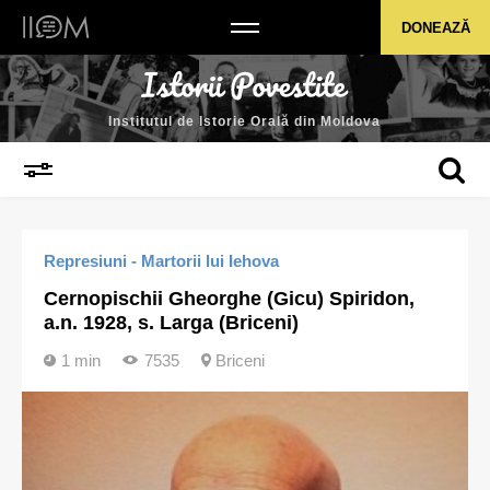
Institutul de Istorie Orală din Moldova
DONEAZĂ
Institutul de Istorie Orală din Moldova
Represiuni - Martorii lui Iehova
Cernopischii Gheorghe (Gicu) Spiridon,
a.n. 1928, s. Larga (Briceni)
1 min
7535
Briceni