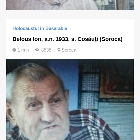
Holocaustul in Basarabia
Belous Ion, a.n. 1933, s. Cosăuţi (Soroca)
1 min
8535
Soroca