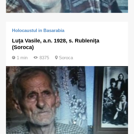
Holocaustul in Basarabia
Luţa Vasile, a.n. 1928, s. Rubleniţa
(Soroca)
1 min
8375
Soroca