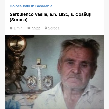
Holocaustul in Basarabia
Serbulenco Vasile, a.n. 1931, s. Cosăuți
(Soroca)
1 min
5522
Soroca