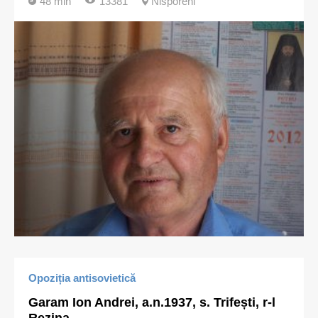
48 min
13381
Nisporeni
Opoziția antisovietică
Garam Ion Andrei, a.n.1937, s. Trifești, r-l