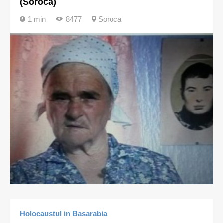
(Soroca)
1 min
8477
Soroca
Holocaustul in Basarabia