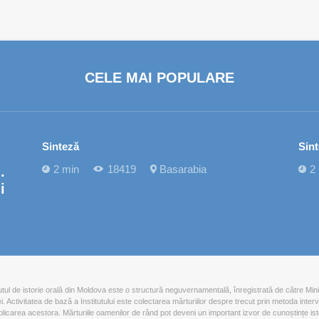
CELE MAI POPULARE
Sinteză
Sin
2 min
18419
Basarabia
2
.
i
tutul de istorie orală din Moldova este o structură neguvernamentală, înregistrată de către Mini
iei. Activitatea de bază a Institutului este colectarea mărturiilor despre trecut prin metoda interv
blicarea acestora. Mărturiile oamenilor de rând pot deveni un important izvor de cunoștințe ist