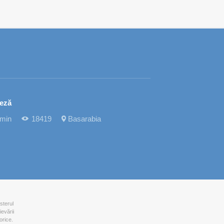
teză
 min
18419
Basarabia
sterul
ievării
orice.