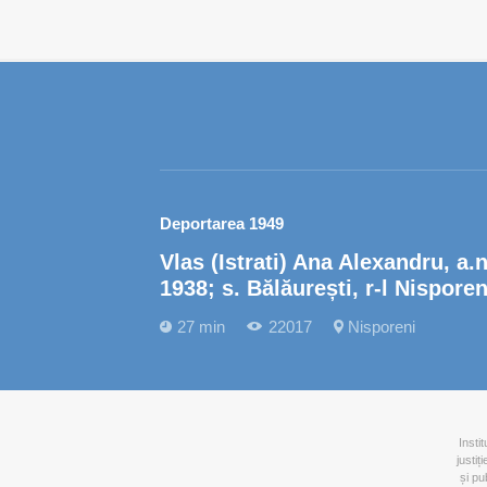
Deportarea 1949
Vlas (Istrati) Ana Alexandru, a.n
1938; s. Bălăurești, r-l Nisporen
27 min
22017
Nisporeni
Insti
justiț
și pu