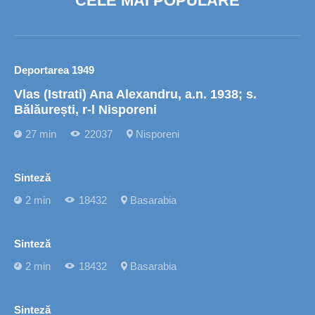
CELE MAI POPULARE
Deportarea 1949
Vlas (Istrati) Ana Alexandru, a.n. 1938; s.
Bălăurești, r-l Nisporeni
27 min
22037
Nisporeni
Sinteză
2 min
18432
Basarabia
Sinteză
2 min
18432
Basarabia
Sinteză