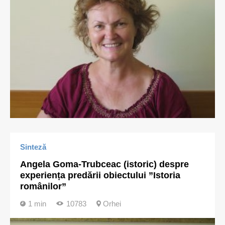
Sinteză
Angela Goma-Trubceac (istoric) despre
experiența predării obiectului ”Istoria
românilor”
1 min
10783
Orhei