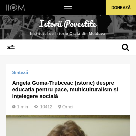
Institutul de Istorie Orală din Moldova
DONEAZĂ
Institutul de Istorie Orală din Moldova
Sinteză
Angela Goma-Trubceac (istoric) despre
educația pentru pace, multiculturalism și
ințelegere socială
1 min
10412
Orhei