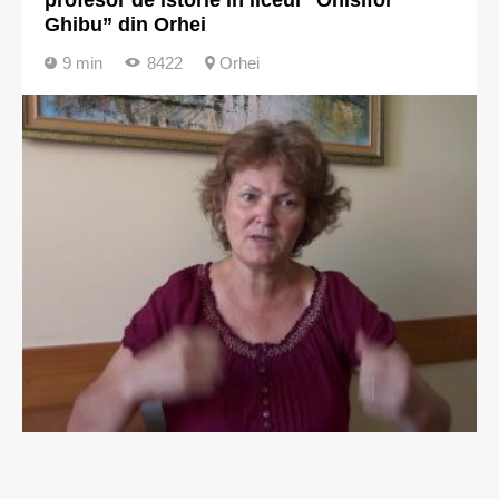
profesor de istorie în liceul ”Onisifor
Ghibu” din Orhei
9 min
8422
Orhei