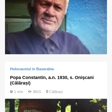
Holocaustul in Basarabia
Popa Constantin, a.n. 1930, s. Onişcani
(Călărași)
1 min
8815
Călărași