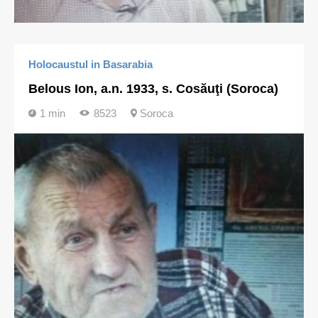
Holocaustul in Basarabia
Belous Ion, a.n. 1933, s. Cosăuţi (Soroca)
1 min
8523
Soroca