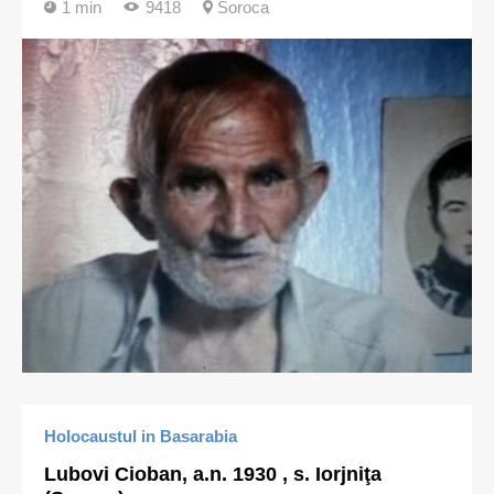
1 min
9418
Soroca
Holocaustul in Basarabia
Lubovi Cioban, a.n. 1930 , s. Iorjniţa