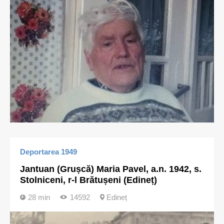
Deportarea 1949
Jantuan (Grușcă) Maria Pavel, a.n. 1942, s.
Stolniceni, r-l Brătușeni (Edineț)
28 min
14592
Edineț