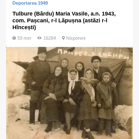
Deportarea 1949
Tulbure (Bârdu) Maria Vasile, a.n. 1943,
com. Pașcani, r-l Lăpușna (astăzi r-l
Hîncești)
59 min
16284
Nisporeni