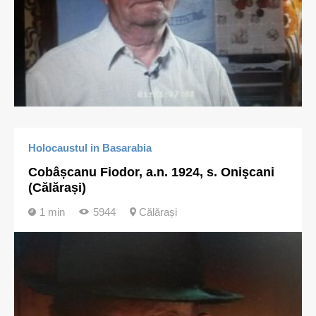
Holocaustul in Basarabia
Cobâșcanu Fiodor, a.n. 1924, s. Onişcani
(Călărași)
1 min
5944
Călărași