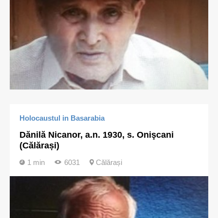
Holocaustul in Basarabia
Dănilă Nicanor, a.n. 1930, s. Onişcani
(Călărași)
1 min
6031
Călărași