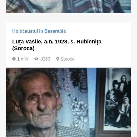
Holocaustul in Basarabia
Luţa Vasile, a.n. 1928, s. Rubleniţa
(Soroca)
1 min
8363
Soroca