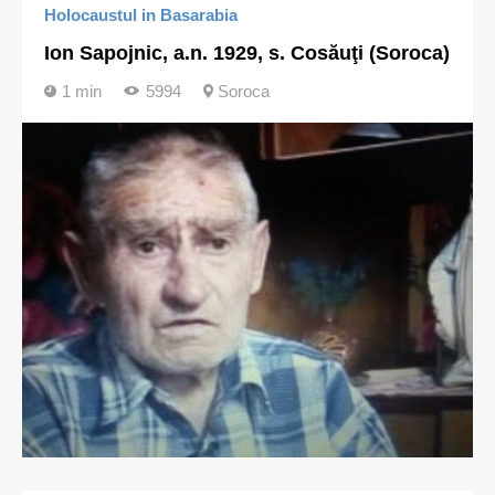
Holocaustul in Basarabia
Ion Sapojnic, a.n. 1929, s. Cosăuţi (Soroca)
1 min
5994
Soroca