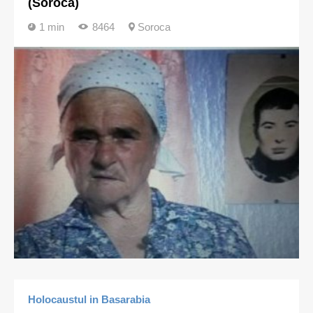
(Soroca)
1 min
8464
Soroca
Holocaustul in Basarabia