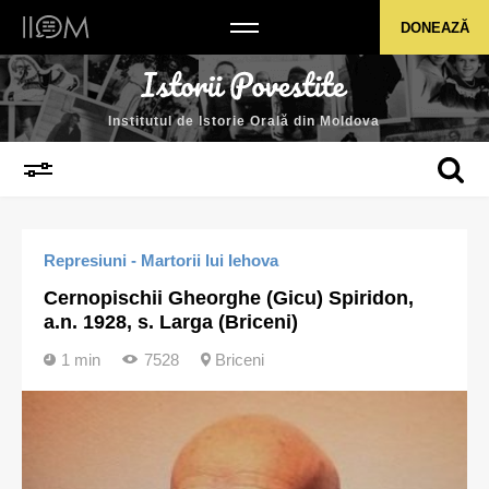
Institutul de Istorie Orală din Moldova
DONEAZĂ
Institutul de Istorie Orală din Moldova
Represiuni - Martorii lui Iehova
Cernopischii Gheorghe (Gicu) Spiridon,
a.n. 1928, s. Larga (Briceni)
1 min
7528
Briceni