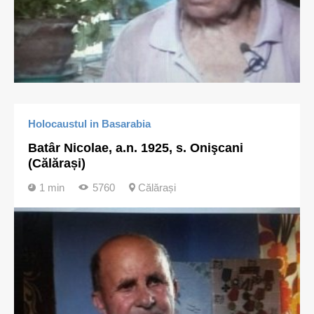
Holocaustul in Basarabia
Batâr Nicolae, a.n. 1925, s. Onişcani
(Călărași)
1 min
5760
Călărași