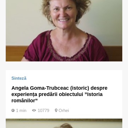
Sinteză
Angela Goma-Trubceac (istoric) despre
experiența predării obiectului ”Istoria
românilor”
1 min
10779
Orhei