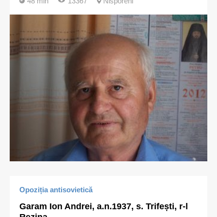
48 min
13367
Nisporeni
Opoziția antisovietică
Garam Ion Andrei, a.n.1937, s. Trifești, r-l