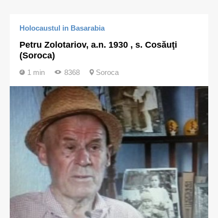
Holocaustul in Basarabia
Petru Zolotariov, a.n. 1930 , s. Cosăuţi
(Soroca)
1 min
8368
Soroca