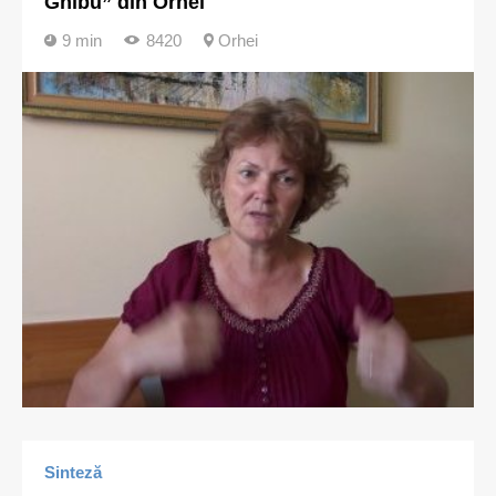
Ghibu” din Orhei
9 min
8420
Orhei
Sinteză