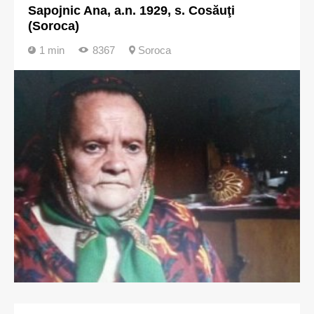
Sapojnic Ana, a.n. 1929, s. Cosăuţi
(Soroca)
1 min
8367
Soroca