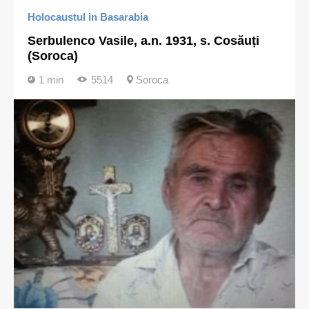
Holocaustul in Basarabia
Serbulenco Vasile, a.n. 1931, s. Cosăuți
(Soroca)
1 min
5514
Soroca