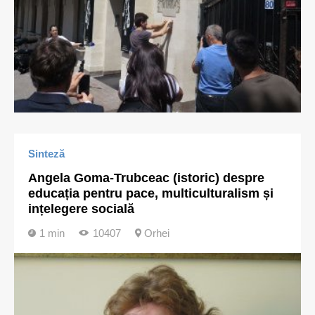
Sinteză
Angela Goma-Trubceac (istoric) despre
educația pentru pace, multiculturalism și
ințelegere socială
1 min
10407
Orhei