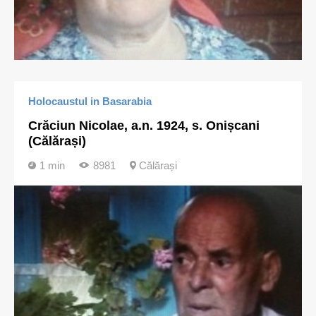
Holocaustul in Basarabia
Crăciun Nicolae, a.n. 1924, s. Onișcani
(Călărași)
1 min
8981
Călărași