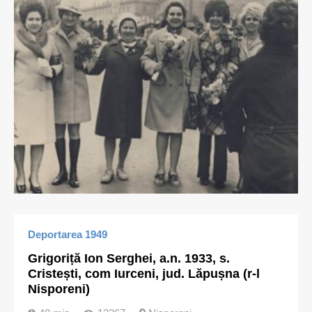
Deportarea 1949
Grigoriță Ion Serghei, a.n. 1933, s.
Cristești, com Iurceni, jud. Lăpușna (r-l
Nisporeni)